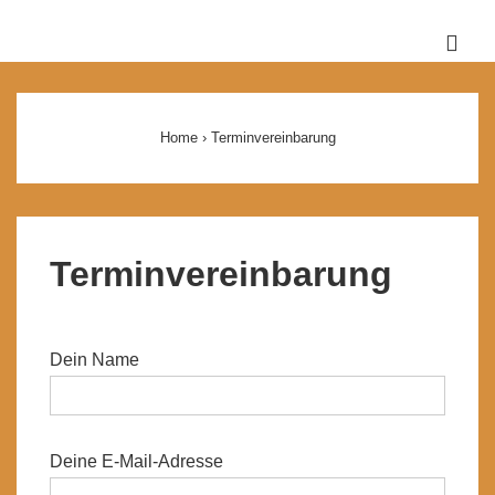
↓
Zum
ME
Inhalt
Main
Navigation
Home
›
Terminvereinbarung
Terminvereinbarung
Dein Name
Deine E-Mail-Adresse